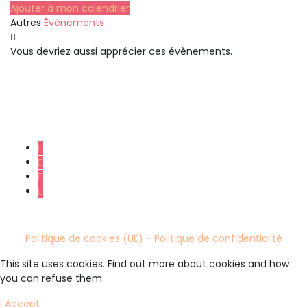
Ajouter à mon calendrier
Autres
Évènements
Vous devriez aussi apprécier ces évènements.
Cospop - Association loi 1901
spécialisée dans l'organisation
d’événements cosplay et pop-
culture
Politique de cookies (UE)
-
Politique de confidentialité
This site uses cookies. Find out more about cookies and how
you can refuse them.
I Accept