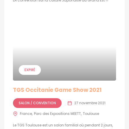
LA convention sur la culture Japonaise du Grand Est !!!
EXPIRÉ
TGS Occitanie Game Show 2021
SALON / CONVENTION
27 novembre 2021
France
Parc des Expositions MEETT
Toulouse
Le TGS Toulouse est un salon familial où pendant 2 jours,