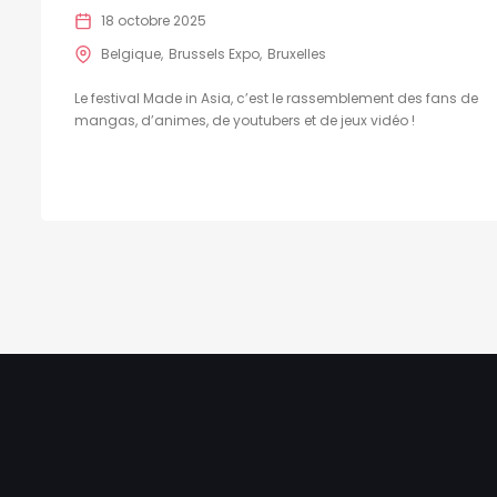
18 octobre 2025
Belgique
Brussels Expo
Bruxelles
Le festival Made in Asia, c’est le rassemblement des fans de
mangas, d’animes, de youtubers et de jeux vidéo !