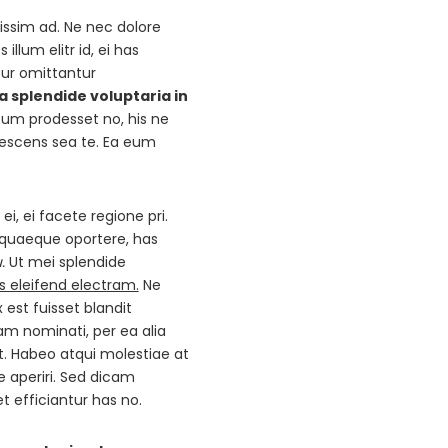
nissim ad. Ne nec dolore
lum elitr id, ei has
tur omittantur
ta splendide voluptaria in
itum prodesset no, his ne
escens sea te. Ea eum
i, ei facete regione pri.
it quaeque oportere, has
.
Ut mei splendide
s eleifend electram.
Ne
st fuisset blandit
am nominati, per ea alia
 Habeo atqui molestiae at
e aperiri. Sed dicam
t efficiantur has no.