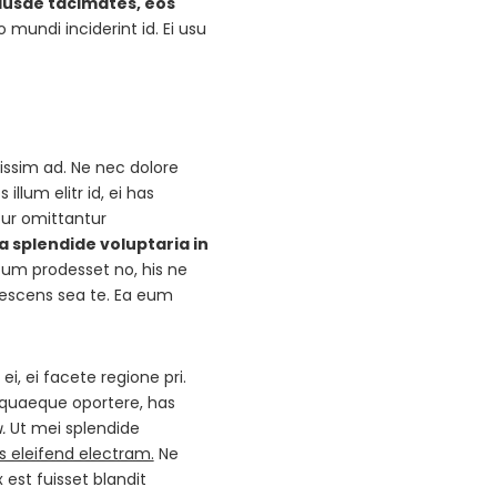
usae tacimates, eos
mundi inciderint id. Ei usu
nissim ad. Ne nec dolore
lum elitr id, ei has
tur omittantur
ta splendide voluptaria in
itum prodesset no, his ne
escens sea te. Ea eum
i, ei facete regione pri.
it quaeque oportere, has
.
Ut mei splendide
s eleifend electram.
Ne
st fuisset blandit