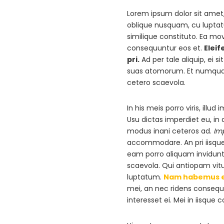
Lorem ipsum dolor sit amet, 
oblique nusquam, cu luptatu
similique constituto. Ea mov
consequuntur eos et.
Eleif
pri.
Ad per tale aliquip, ei 
suas atomorum. Et numquam 
cetero scaevola.
In his meis porro viris, ill
Usu dictas imperdiet eu, in 
modus inani ceteros ad.
Imp
accommodare. An pri iisque
eam porro aliquam invidunt
scaevola. Qui antiopam vitu
luptatum.
Nam habemus e
mei, an nec ridens consequun
interesset ei. Mei in iisqu