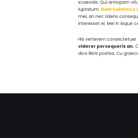
scaevola. Qui antiopam vitu
luptatum.
Nam habemus e
mei, an nec ridens consequun
interesset ei. Mei in iisqu
His verterem consectetuer
viderer persequeris an.
C
dico libris postea. Cu grae