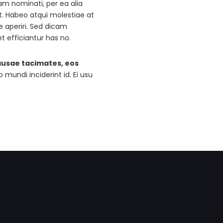
am nominati, per ea alia
 Habeo atqui molestiae at
e aperiri. Sed dicam
t efficiantur has no.
usae tacimates, eos
mundi inciderint id. Ei usu