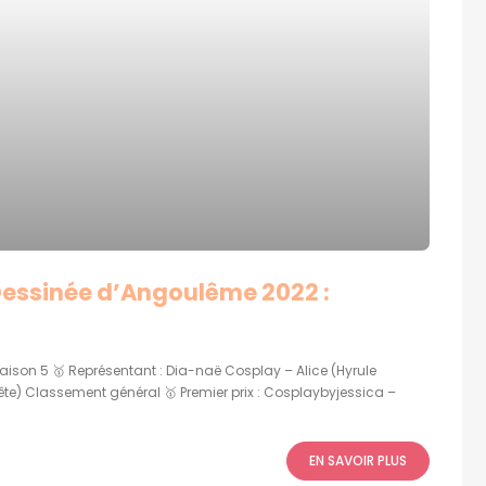
 Dessinée d’Angoulême 2022 :
ison 5 🥇 Représentant : Dia-naë Cosplay – Alice (Hyrule
Bête) Classement général 🥇 Premier prix : Cosplaybyjessica –
EN SAVOIR PLUS