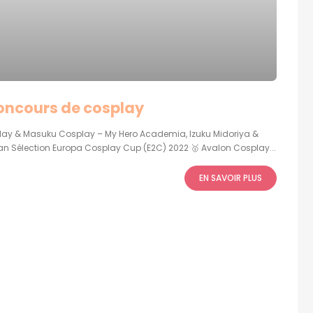
concours de cosplay
lay & Masuku Cosplay – My Hero Academia, Izuku Midoriya &
an Sélection Europa Cosplay Cup (E2C) 2022 🥇 Avalon Cosplay...
EN SAVOIR PLUS