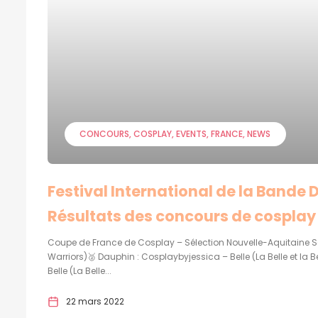
CONCOURS
COSPLAY
EVENTS
FRANCE
NEWS
Festival International de la Bande
Résultats des concours de cosplay
Coupe de France de Cosplay – Sélection Nouvelle-Aquitaine Sa
Warriors)🥈 Dauphin : Cosplaybyjessica – Belle (La Belle et la 
Belle (La Belle...
22 mars 2022