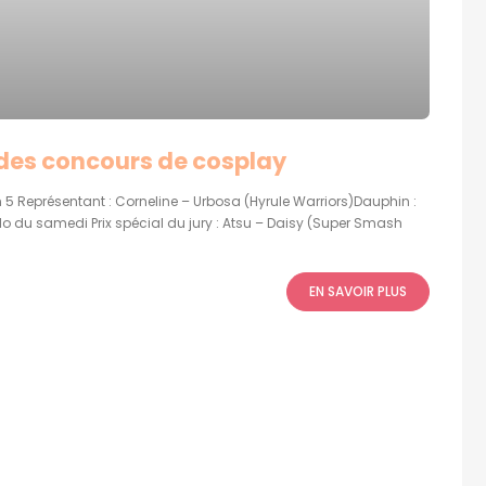
 des concours de cosplay
5 Représentant : Corneline – Urbosa (Hyrule Warriors)Dauphin :
 du samedi Prix spécial du jury : Atsu – Daisy (Super Smash
EN SAVOIR PLUS