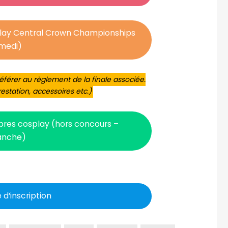
play Central Crown Championships
medi)
référer au règlement de la finale associée.
estation, accessoires etc.)
res cosplay (hors concours –
anche)
d’inscription